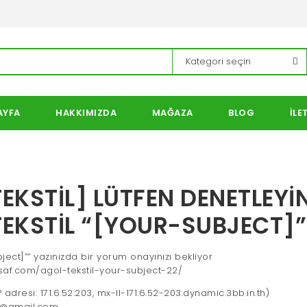
AYFA
HAKKIMIZDA
MAĞAZA
BLOG
İLE
EKSTIL] LÜTFEN DENETLEYI
TEKSTIL “[YOUR-SUBJECT]”
bject]”” yazınızda bir yorum onayınızı bekliyor
rsaf.com/agol-tekstil-your-subject-22/
adresi: 171.6.52.203, mx-ll-171.6.52-203.dynamic.3bb.in.th)
8@gmail.com