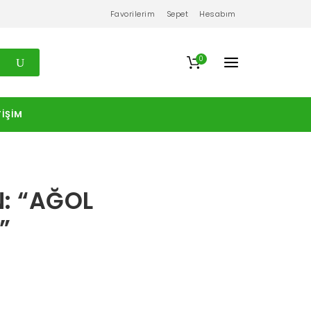
Favorilerim
Sepet
Hesabım
0
TIŞIM
N: “AĞOL
”