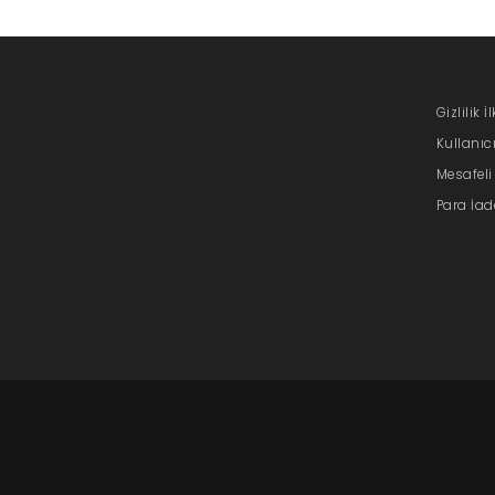
Gizlilik İ
Kullanıc
Mesafeli
Para İade