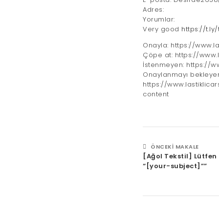
Adres:
Yorumlar:
Very good
https://t.ly
Onayla: https://www
Çöpe at: https://ww
İstenmeyen: https:/
Onaylanmayı bekleyen
https://www.lastikl
content
ÖNCEKI MAKALE
[Ağol Tekstil] Lütfen
“[your-subject]””