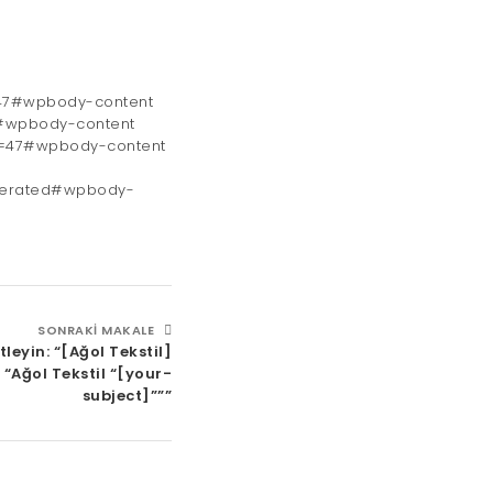
=47#wpbody-content
7#wpbody-content
c=47#wpbody-content
oderated#wpbody-
SONRAKI MAKALE
leyin: “[Ağol Tekstil]
 “Ağol Tekstil “[your-
subject]”””