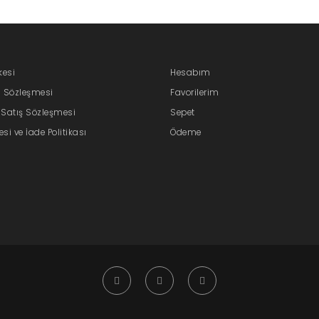
lkesi
Hesabım
ı Sözleşmesi
Favorilerim
 Satış Sözleşmesi
Sepet
si ve İade Politikası
Ödeme