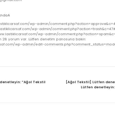
/tndaA
.lastiklicarsaf.com/wp-admin/comment.php?action=approve&c
w.lastiklicarsaf.com/wp-admin/comment.php?action=trash&c=4
/www.lastiklicarsaf.com/wp-admin/comment.php?action=spam&
 28 yorum var. Lütfen denetim panosuna bakın:
icarsaf.com/wp-admin/edit-comments.php?comment_status=m
 denetleyin: “Ağol Tekstil
[Ağol Tekstil] Lütfen denet
Lütfen denetleyin: