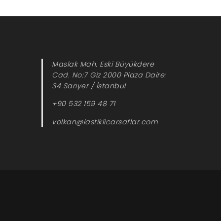
Maslak Mah. Eski Büyükdere
Cad. No:7 Giz 2000 Plaza Daire:
34 Sarıyer / İstanbul
+90 532 159 48 71
volkan@lastiklicarsaflar.com